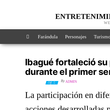
ENTRETENIMI
WE
Farándula
Personajes
Turism
Ibagué fortaleció su
durante el primer s
By
ADMIN
7 julio, 2026
Off
La participación en dife
acciones desarrolladas p