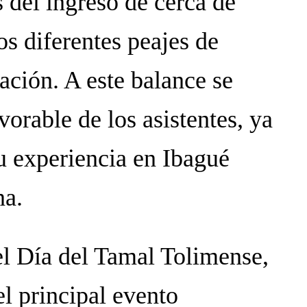
del ingreso de cerca de
os diferentes peajes de
ación. A este balance se
orable de los asistentes, ya
su experiencia en Ibagué
na.
el Día del Tamal Tolimense,
l principal evento