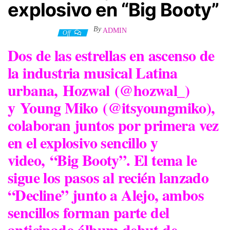
explosivo en “Big Booty”
By
ADMIN
4 febrero, 2023
Off
Dos de las estrellas en ascenso de
la industria musical Latina
urbana,
Hozwal
(@hozwal_)
y
Young Miko
(@itsyoungmiko),
colaboran juntos por primera vez
en el explosivo sencillo y
video,
“Big Booty”
. El tema le
sigue los pasos al recién lanzado
“Decline” junto a Alejo, ambos
sencillos forman parte del
anticipado álbum debut de