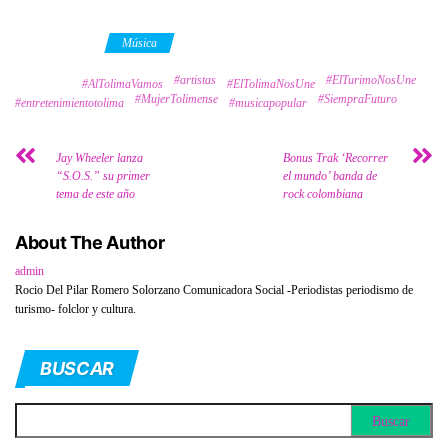
Category
Música
#artistas
#ElTurimoNosUne
Tags
#AlTolimaVamos
#ElTolimaNosUne
#MujerTolimense
#SiempraFuturo
#entretenimientotolima
#musicapopular
Jay Wheeler lanza
Bonus Trak ‘Recorrer
“S.O.S.” su primer
el mundo’ banda de
tema de este año
rock colombiana
About The Author
admin
Rocio Del Pilar Romero Solorzano Comunicadora Social -Periodistas periodismo de
turismo- folclor y cultura.
BUSCAR