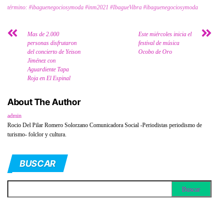
término: #ibaguenegociosymoda #inm2021 #IbagueVibra #ibaguenegociosymoda
Mas de 2.000
Este miércoles inicia el
personas disfrutaron
festival de música
del concierto de Yeison
Ocobo de Oro
Jiménez con
Aguardiente Tapa
Roja en El Espinal
About The Author
admin
Rocio Del Pilar Romero Solorzano Comunicadora Social -Periodistas periodismo de
turismo- folclor y cultura.
BUSCAR