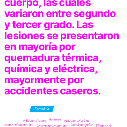
cuerpo, las cuales
variaron entre segundo
y tercer grado. Las
lesiones se presentaron
en mayoría por
quemadura térmica,
química y eléctrica,
mayormente por
accidentes caseros.
Category
Farándula
#artistas
Tags
#AlTolimaVamos
#ElTolimaNosUne
#entretenimientotlima
#musicapopular
#entretenimientotolima
Eliminar el