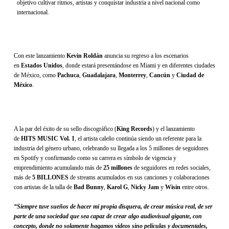
objetivo cultivar ritmos, artistas y conquistar industria a nivel nacional como
internacional.
Con este lanzamiento
Kevin Roldán
anuncia su regreso a los escenarios
en
Estados Unidos
, donde estará presentándose en Miami y en diferentes ciudades
de México, como
Pachuca
,
Guadalajara
,
Monterrey
,
Cancún
y
Ciudad de
México
.
A la par del éxito de su sello discográfico (
King Records
) y el lanzamiento
de
HITS MUSIC Vol. 1
, el artista caleño continúa siendo un referente para la
industria del género urbano, celebrando su llegada a los 5 millones de seguidores
en Spotify y confirmando como su carrera es símbolo de vigencia y
emprendimiento acumulando más de
25 millones
de seguidores en redes sociales,
más de
5 BILLONES
de streams acumulados en sus canciones y colaboraciones
con artistas de la talla de
Bad Bunny
,
Karol G
,
Nicky Jam
y
Wisin
entre otros.
“Siempre tuve sueños de hacer mi propia disquera, de crear música real, de ser
parte de una sociedad que sea capaz de crear algo audiovisual gigante, con
concepto, donde no solamente hagamos videos sino películas y documentales,