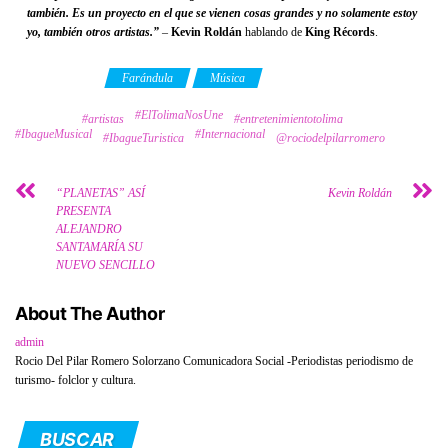
también. Es un proyecto en el que se vienen cosas grandes y no solamente estoy
yo, también otros artistas.”
–
Kevin Roldán
hablando de
King Récords
.
Category
Farándula
Música
#ElTolimaNosUne
Tags
#artistas
#entretenimientotolima
#IbagueMusical
#Internacional
#IbagueTuristica
@rociodelpilarromero
“PLANETAS” ASÍ
Kevin Roldán
PRESENTA
ALEJANDRO
SANTAMARÍA SU
NUEVO SENCILLO
About The Author
admin
Rocio Del Pilar Romero Solorzano Comunicadora Social -Periodistas periodismo de
turismo- folclor y cultura.
BUSCAR