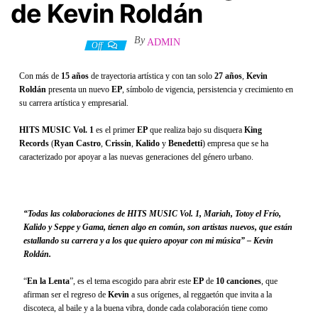
de Kevin Roldán
By
ADMIN
12 octubre, 2022
Off
Con más de
15 años
de trayectoria artística y con tan solo
27 años
,
Kevin
Roldán
presenta un nuevo
EP
, símbolo de vigencia, persistencia y crecimiento en
su carrera artística y empresarial.
HITS MUSIC Vol. 1
es el primer
EP
que realiza bajo su disquera
King
Records
(
Ryan Castro
,
Crissin
,
Kalido
y
Benedetti
) empresa que se ha
caracterizado por apoyar a las nuevas generaciones del género urbano.
“Todas las colaboraciones de HITS MUSIC Vol. 1, Mariah, Totoy el Frío,
Kalido y Seppe y Gama, tienen algo en común, son artistas nuevos, que están
estallando su carrera y a los que quiero apoyar con mi música” – Kevin
Roldán.
“
En la Lenta
”, es el tema escogido para abrir este
EP
de
10
canciones
, que
afirman ser el regreso de
Kevin
a sus orígenes, al reggaetón que invita a la
discoteca, al baile y a la buena vibra, donde cada colaboración tiene como