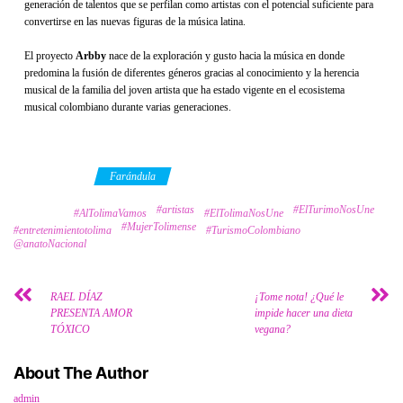
generación de talentos que se perfilan como artistas con el potencial suficiente para
convertirse en las nuevas figuras de la música latina.
El proyecto
Arbby
nace de la exploración y gusto hacia la música en donde
predomina la fusión de diferentes géneros gracias al conocimiento y la herencia
musical de la familia del joven artista que ha estado vigente en el ecosistema
musical colombiano durante varias generaciones.
Category
Farándula
#artistas
#ElTurimoNosUne
Tags
#AlTolimaVamos
#ElTolimaNosUne
#MujerTolimense
#entretenimientotolima
#TurismoColombiano
@anatoNacional
RAEL DÍAZ
¡Tome nota! ¿Qué le
PRESENTA AMOR
impide hacer una dieta
TÓXICO
vegana?
About The Author
admin