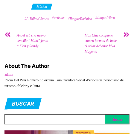
Category
Música
#artistas
#IbagueVibra
Tags
#AlTolimaVamos
#IbagueTuristica
Anuel estrena nuevo
Más Chic comparte
sencillo “Malo” junto
cuatro formas de lucir
a Zion y Randy
el color del año: Viva
Magenta
About The Author
admin
Rocio Del Pilar Romero Solorzano Comunicadora Social -Periodistas periodismo de
turismo- folclor y cultura.
BUSCAR