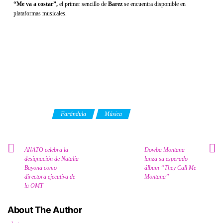
“Me va a costar”,
el primer sencillo de
Barez
se encuentra disponible en
plataformas musicales.
Category
Farándula
Música
ANATO celebra la
Dowba Montana
designación de Natalia
lanza su esperado
Bayona como
álbum “They Call Me
directora ejecutiva de
Montana”
la OMT
About The Author