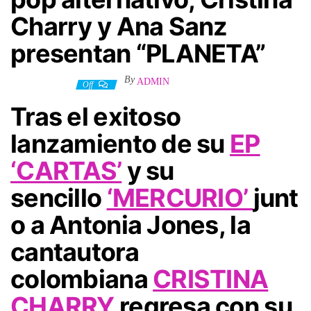
Charry y Ana Sanz
presentan “PLANETA”
By
ADMIN
8 agosto, 2024
Off
Tras el exitoso
lanzamiento de su
EP
‘CARTAS’
y su
sencillo
‘MERCURIO’
junt
o a Antonia Jones, la
cantautora
colombiana
CRISTINA
CHARRY
regresa con su