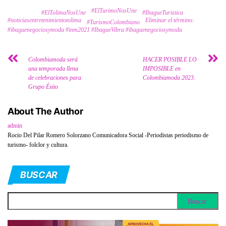
#ElTurimoNosUne
Tags
#ElTolimaNosUne
#IbagueTuristica
#noticiasentretenimientotolima
Eliminar el término:
#TurismoColombiano
#ibaguenegociosymoda #inm2021 #IbagueVibra #ibaguenegociosymoda
Colombiamoda será
HACER POSIBLE LO
una temporada llena
IMPOSIBLE en
de celebraciones para
Colombiamoda 2023.
Grupo Éxito
About The Author
admin
Rocio Del Pilar Romero Solorzano Comunicadora Social -Periodistas periodismo de
turismo- folclor y cultura.
BUSCAR