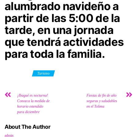
alumbrado navideño a
partir de las 5:00 de la
tarde, en una jornada
que tendrá actividades
para toda la familia.
Category
Turismo
¡Ibagué es nocturna!
Fiestas de fin de año
Conozca la medida de
seguras y saludables
horario extendido
en el Tolima
para diciembre
About The Author
admin