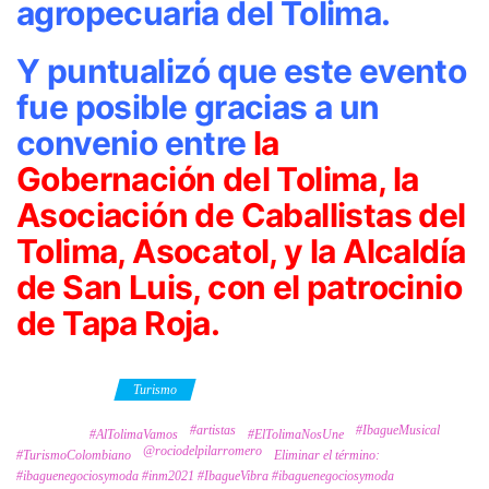
agropecuaria del Tolima.
Y puntualizó que este evento
fue posible gracias a un
convenio entre
la
Gobernación del Tolima, la
Asociación de Caballistas del
Tolima, Asocatol, y la Alcaldía
de San Luis, con el patrocinio
de Tapa Roja.
Category
Turismo
#artistas
#IbagueMusical
Tags
#AlTolimaVamos
#ElTolimaNosUne
@rociodelpilarromero
#TurismoColombiano
Eliminar el término:
#ibaguenegociosymoda #inm2021 #IbagueVibra #ibaguenegociosymoda