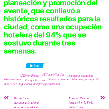
planeación y promoción del
evento, que conllevó a
históricos resultados para la
ciudad, como una ocupación
hotelera del 94% que se
sostuvo durante tres
semanas.
Category
Turismo
#ElTurimoNosUne
Tags
#AlTolimaVamos
#entretenimientotolima
#IbagueMusical
Eliminar el término: #ibaguenegociosymoda
#IbagueTuristica
#inm2021 #IbagueVibra #ibaguenegociosymoda
Más de 85 mil
El sector Rural se
personas asistieron a
fortaleció en la Feria
la Feria Sampedrina
Sampredina