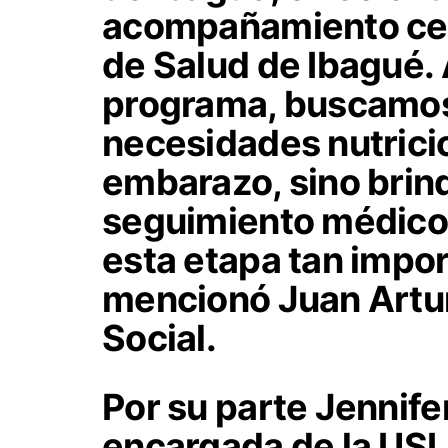
acompañamiento cer
de Salud de Ibagué. 
programa, buscamos 
necesidades nutrici
embarazo, sino brind
seguimiento médico
esta etapa tan impor
mencionó Juan Artur
Social.
Por su parte Jennif
encargada de la USI,