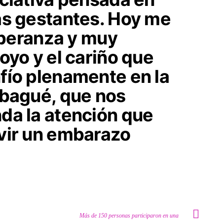
as gestantes. Hoy me
esperanza y muy
oyo y el cariño que
fío plenamente en la
Ibagué, que nos
da la atención que
vir un embarazo
Más de 150 personas participaron en una