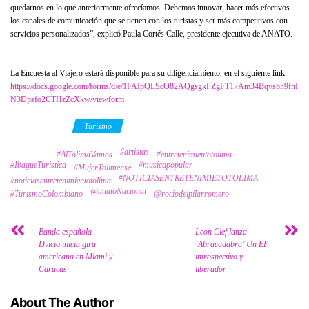
quedarnos en lo que anteriormente ofrecíamos. Debemos innovar, hacer más efectivos
los canales de comunicación que se tienen con los turistas y ser más competitivos con
servicios personalizados”, explicó Paula Cortés Calle, presidente ejecutiva de ANATO.
La Encuesta al Viajero estará disponible para su diligenciamiento, en el siguiente link:
https://docs.google.com/forms/d/e/1FAIpQLScO82AQgsgkPZgFT17Am34Bqvsbh9fnI
N3Dpzfo2CTHzZcXkw/viewform
Category
Turismo
#artistas
Tags
#AlTolimaVamos
#entretenimientotolima
#IbagueTuristica
#musicapopular
#MujerTolimense
#NOTICIASENTRETENIMIETOTOLIMA
#noticiasentretenimientotolima
@anatoNacional
#TurismoColombiano
@rociodelpilarromero
Banda española
Leon Clef lanza
Dvicio inicia gira
‘Abracadabra’ Un EP
americana en Miami y
introspectivo y
Caracas
liberador
About The Author