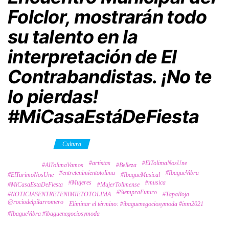
Folclor, mostrarán todo
su talento en la
interpretación de El
Contrabandistas. ¡No te
lo pierdas!
#MiCasaEstáDeFiesta
Category
Cultura
#artistas
#ElTolimaNosUne
Tags
#AlTolimaVamos
#Belleza
#entretenimientotolima
#IbagueVibra
#ElTurimoNosUne
#IbagueMusical
#Mujeres
#musica
#MiCasaEstaDeFiesta
#MujerTolimense
#SiempraFuturo
#NOTICIASENTRETENIMIETOTOLIMA
#TapaRoja
@rociodelpilarromero
Eliminar el término: #ibaguenegociosymoda #inm2021
#IbagueVibra #ibaguenegociosymoda