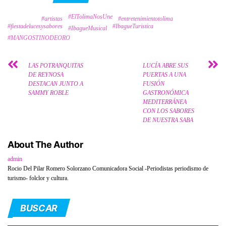
#ElTolimaNosUne
Tags
#artistas
#entretenimientotolima
#fiestadelucesysabores
#IbagueTuristica
#IbagueMusical
#MANGOSTINODEORO
LAS POTRANQUITAS
LUCÍA ABRE SUS
DE REYNOSA
PUERTAS A UNA
DESTACAN JUNTO A
FUSIÓN
SAMMY ROBLE
GASTRONÓMICA
MEDITERRÁNEA
CON LOS SABORES
DE NUESTRA SABA
About The Author
admin
Rocio Del Pilar Romero Solorzano Comunicadora Social -Periodistas periodismo de
turismo- folclor y cultura.
BUSCAR