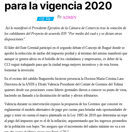
para la vigencia 2020
By
ADMIN
2 diciembre, 2019
Off
Así lo manifestó el Presidente Ejecutivo de la Cámara de Comercio tras la votación de
los cabildantes del Proyecto de acuerdo 039 “Por medio del cual e y se dictan otras
disposiciones”.
El líder del Ente Gremial participó en el segundo debate el Concejo de Ibagué donde se
aprobó la reducción de tarifas del impuesto predial y al termino del mismo manifestó que
aunque se genera alivio en el bolsillo de los ciudadanos y empresarios, es deber de la
CCI seguir trabajando para que la ciudad tenga mejores incentivos y de esta forma
fomentar la inversión.
En el recinto del cabildo Ibaguereño hicieron presencia la Doctora María Cristina Lara
Directora de la ANDI y Efraín Valencia Presidente del Comité de Gremios del Tolima
quienes desde sus posiciones como líderes gremiales dieron a conocer su punto de vista,
haciendo un llamado a la disminución de tarifas y alivios tributarios.
Valencia durante su intervención expuso la propuesta de los Gremios que consiste en
reglamentar el modelo alternativo de pago por cuotas para brindar más oportunidades de
pago y tener en cuenta el marco planteado en la Ley 1995 de 2019 que determina un tope
al pago del impuesto que es el de la inflación, argumentando que los ingresos promedios
de la población son bajos “les aseguro que el incremento del salario mínimo no va a ser