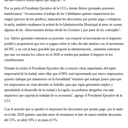
tan alto como el último ajuste que llegó al 7%”.
Por su parte el Presidente Ejecutivo de la CCI y demás líderes gremiales presentes
manifestaron: “reconocemos el trabajo de los Cabildantes quienes mantuvieron los
rangos (precios de los predios), mejoraron los descuentos por pronto pago y redujeron
la tarifa, también resaltamos la actitud de la Administración Municipal al tener en cuenta
algunas de las observaciones hechas desde los Gremios y por parte de los concejales”.
Los líderes gremiales reiteraron su posición con respecto al incremento en el impuesto
predial y propusieron que este se pagara sobre el valor del año anterior con el incremento
del IPC y no con la base gravable que propone la administración, asimismo reiteraron
que una vez inicien los cobros en el 2020 se tendrá que analizar el impacto en los
contribuyentes.
Durante la sesión el Presidente Ejecutivo dio a conocer cifras importantes del tejido
empresarial de la ciudad, entre ellas que el 96% está representado por micro empresarios,
quienes trabajan por mantenerse en la formalidad “tenemos que trabajar juntos para que
los empresarios no vean afectado su bolsillo, para que sigan generando empleo y
apostándole al desarrollo de la ciudad y la región, no podemos ahogarlos con más
impuestos que superan la realidad de su economía”, agregó el Presidente Ejecutivo de la
CCI.
Con el acuerdo que se aprobó se mejoraron los descuentos por pronto pago, por lo tanto
en el año 2020 quienes cancelen antes de terminarse el mes de marzo tendrán descuento
del 15%, en abril 10% y en junio el 5%.