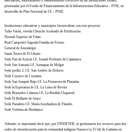
adecuación, mejoramiento y mantenimiento correctivo de las instituciones rurales,
priorizadas por el Fondo de Financiamiento de la Infraestructura Educativa – FFIE, en
desarrollo de Plan Nacional de I.E – PNIE.
Instituciones educativas y municipios favorecidoas con este proyecto:
Tulio Varón, vereda Chenche Asoleado de Purificación
Normal Superior de Falan
Real Campestre Sagrada Familia de Fresno
General de Anzoátegui
Santa Teresa de El Líbano
Sede Pan de Azúcar I.E. Ismael Perdomo de Cajamarca
Sede San Antonio I.E. Sumapaz de Melgar
Sede predio 2, I.E. San Andrés de Dolores
Sede Coyarco de Coyaima
Sede San Joaquín Bajo I.E. La Primavera de Planadas
Sede la Esperanza de I.E. La Luisa de Rovira
Sede Brazuelos Calarma I.E. La Risalda Chaparral
Sede El Brillante de Ataco
Sede Paradero I.E. María Auxiliadora de Flandes
Sede Verbena de Rioblanco.
Además, es importante decir que, por FINDETER, se gestionaron los recursos para dos
sedes de etnoeducación para la comunidad indígena Nasawe’sx Fi’zñi de Gaitania en