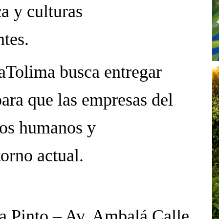
a y culturas
ntes.
aTolima busca entregar
para que las empresas del
etos humanos y
orno actual.
a Pinto – Av. Ambalá Calle