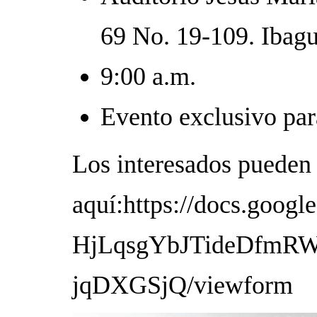
69 No. 19-109. Ibag
9:00 a.m.
Evento exclusivo par
Los interesados pueden 
aquí:https://docs.goog
HjLqsgYbJTideDfmRW
jqDXGSjQ/viewform