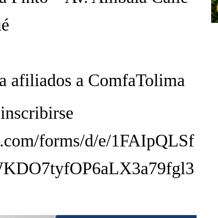
ué
a afiliados a ComfaTolima
inscribirse
le.com/forms/d/e/1FAIpQLSf
KDO7tyfOP6aLX3a79fgl3