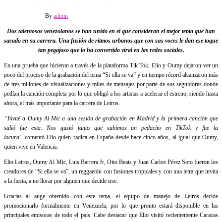
6 abril, 2022
Off
By
admin
Dos talentosos venezolanos se han unido en el que consideran el mejor tema que han
sacado en su carrera. Una fusión de ritmos urbanos que con sus voces le dan ese toque
tan pegajoso que lo ha convertido viral en las redes sociales.
En una prueba que hicieron a través de la plataforma Tik Tok, Elio y Oumy dejaron ver un
poco del proceso de la grabación del tema “Si ella se va” y en tiempo récord alcanzaron más
de tres millones de visualizaciones y miles de mensajes por parte de sus seguidores donde
pedían la canción completa por lo que obligó a los artistas a acelerar el estreno, siendo hasta
ahora, el más importante para la carrera de Leiros.
“Invité a Oumy Al Mic a una sesión de grabación en Madrid y la primera canción que
salió fue esta. Nos gustó tanto que subimos un pedacito en TikTok y fue la
locura”
comentó Elio quien radica en España desde hace cinco años, al igual que Oumy,
quien vive en Valencia.
Elio Leiros, Oumy Al Mic, Luis Barrera Jr, Otto Beats y Juan Carlos Pérez Soto fueron los
creadores de “Si ella se va”, un reggaetón con fusiones tropicales y con una letra que invita
a la fiesta, a no llorar por alguien que decide irse.
Gracias al auge obtenido con este tema, el equipo de manejo de Leiros decide
promocionarlo formalmente en Venezuela, por lo que pronto estará disponible en las
principales emisoras de todo el país. Cabe destacar que Elio visitó recientemente Caracas