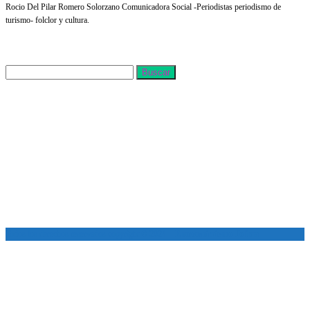
Rocio Del Pilar Romero Solorzano Comunicadora Social -Periodistas periodismo de
turismo- folclor y cultura.
Buscar
Todos los derechos reservados copyright © 2024 -
Entretenimiento Tolima