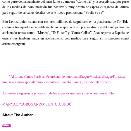
como parte del lanzamiento del tema junto a Jambene “Como Tú” y la receptividad por parte
de los medios de comunicación fue positiva y muy pronto se espera el regreso del artista
para seguir de cerca los detalles de este nuevo promocional “Si ella se va”.
Elio Leiros, quien cuenta con casi tres millones de seguidores en la plataforma de Tik Tok,
continúa trabajando incansablemente en lo que será su primer disco y del que ya nos ha
adelantado temas como: “Museo”, “Te Fuiste” y “Come Callao”. A su regreso a España se
espera que también tenga un acercamiento con medios para seguir su promoción como
artista emergente.
Category
Farándula
Tags
#AlTolimaVamos
#artistas
#entretenimientotolima
#IbagueMusical
#IbagueTuristica
#musica
#musicapopular
#noticiasentretenimientotolima
@rociodelpilarromero
Activistas exigieron la protección de las especies marinas y dietas más sostenibles
MANYAO “CORONANDO” JUNTO A BUDÚ
About The Author
admin