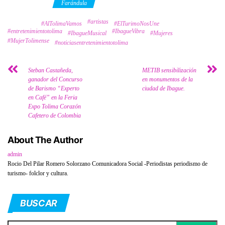
Category
Farándula
#artistas
Tags
#AlTolimaVamos
#ElTurimoNosUne
#entretenimientotolima
#IbagueVibra
#IbagueMusical
#Mujeres
#MujerTolimense
#noticiasentretenimientotolima
Steban Castañeda,
METIB sensibilización
ganador del Concurso
en monumentos de la
de Barismo “Experto
ciudad de Ibague.
en Café” en la Feria
Expo Tolima Corazón
Cafetero de Colombia
About The Author
admin
Rocio Del Pilar Romero Solorzano Comunicadora Social -Periodistas periodismo de
turismo- folclor y cultura.
BUSCAR