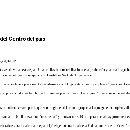
del Centro del país
 y aguacate.
avés de varias estrategias. Una de ellas la comercialización de la producción y la otra la agroin
un recorrido por municipios de la Cordillera Norte del Departamento.
s como meta tres procesos: La transformación del aguacate, el maiz y el plátano”, aseveró el ma
y aceptación entre las familias, a las familias productoras se lo compran ”prácticamente regalad
ras 50 mil en cereales por lo que son renglones del sector agropecuario que generan empleo y di
de mandato, 10 mil nuevas hectáreas de café y renovar otras 10 mil, para lo cual hay procesos d
a cafetera nacional en la que participó el gerente nacional de la Federación, Roberto Vélez. ”L