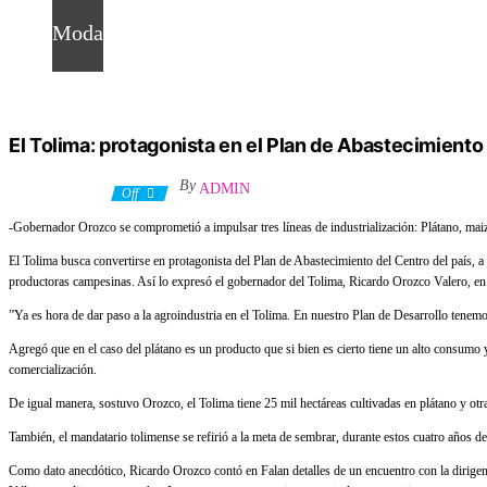
Moda
El Tolima: protagonista en el Plan de Abastecimiento 
By
ADMIN
18 mayo, 2020
Off
-Gobernador Orozco se comprometió a impulsar tres líneas de industrialización: Plátano, maiz
El Tolima busca convertirse en protagonista del Plan de Abastecimiento del Centro del país, a tr
productoras campesinas. Así lo expresó el gobernador del Tolima, Ricardo Orozco Valero, en 
”Ya es hora de dar paso a la agroindustria en el Tolima. En nuestro Plan de Desarrollo tenemo
Agregó que en el caso del plátano es un producto que si bien es cierto tiene un alto consumo 
comercialización.
De igual manera, sostuvo Orozco, el Tolima tiene 25 mil hectáreas cultivadas en plátano y ot
También, el mandatario tolimense se refirió a la meta de sembrar, durante estos cuatro años 
Como dato anecdótico, Ricardo Orozco contó en Falan detalles de un encuentro con la dirigenci