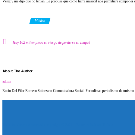
Vélez y me dijo que no tenían. Le propuse que como tierra musical nos permitiera componer el 
Category
Música
Hay 102 mil empleos en riesgo de perderse en Ibagué
About The Author
admin
Rocio Del Pilar Romero Solorzano Comunicadora Social -Periodistas periodismo de turismo- f
Todos los derechos reservados copyright © 2024 -
Entretenimiento Tolima