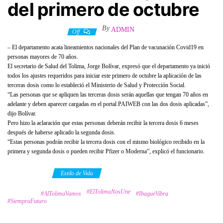
del primero de octubre
By
ADMIN
21 septiembre, 2021
Off
– El departamento acata lineamientos nacionales del Plan de vacunación Covid19 en
personas mayores de 70 años.
El secretario de Salud del Tolima, Jorge Bolívar, expresó que el departamento ya inició
todos los ajustes requeridos para iniciar este primero de octubre la aplicación de las
terceras dosis como lo estableció el Ministerio de Salud y Protección Social.
“Las personas que se apliquen las terceras dosis serán aquellas que tengan 70 años en
adelante y deben aparecer cargadas en el portal PAIWEB con las dos dosis aplicadas”,
dijo Bolívar.
Pero hizo la aclaración que estas personas deberán recibir la tercera dosis 6 meses
después de haberse aplicado la segunda dosis.
“Estas personas podrán recibir la tercera dosis con el mismo biológico recibido en la
primera y segunda dosis o pueden recibir Pfizer o Moderna”, explicó el funcionario.
Category
Estilo de Vida
#ElTolimaNosUne
Tags
#AlTolimaVamos
#IbagueVibra
#SiempraFuturo