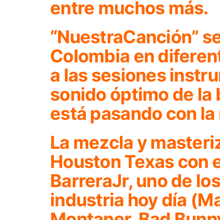
entre muchos más.
“NuestraCanción” se
Colombia en diferen
a las sesiones instr
sonido óptimo de la
está pasando con la
La mezcla y masteri
Houston Texas con el
BarreraJr, uno de lo
industria hoy día (M
Montaner, Bad Bunny,