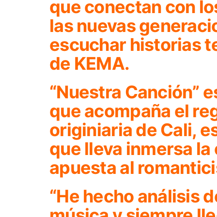
que conectan con lo
las nuevas generaci
escuchar historias t
de KEMA.
“Nuestra Canción”
es
que acompaña el reg
originiaria de Cali, e
que lleva inmersa l
apuesta al romantici
“He hecho análisis d
música y siempre lle