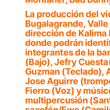
La producción del vi
Bugalagrande, Valle 
dirección de Kalima 
donde podrán identif
integrantes de la ba
(Bajo), Jefry Cuesta
Guzman (Teclado), Al
Jose Aguirre (trompe
Fierro (Voz) y músic
multipercusión (Sant
saxofón/Ewe (Cami