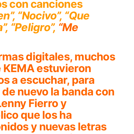
os con canciones
n”, “Nocivo”, “Que
, “Peligro”,
“Me
ormas digitales, muchos
e KEMA estuvieron
os a escuchar, para
de nuevo la banda con
Lenny Fierro y
lico que los ha
nidos y nuevas letras