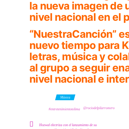
la nueva imagen de u
nivel nacional en el
“NuestraCanción”
es
nuevo tiempo para 
letras, música y col
al grupo a seguir e
nivel nacional e inte
Category
Música
@rociodelpilarromero
Tags
#entretenimientotolima
Hozwal electriza con el lanzamiento de su