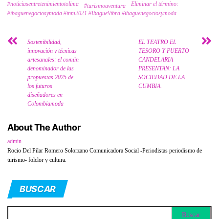
#noticiasentretenimientotolima
Eliminar el término:
#turismoaventura
#ibaguenegociosymoda #inm2021 #IbagueVibra #ibaguenegociosymoda
Sostenibilidad,
EL TEATRO EL
innovación y técnicas
TESORO Y PUERTO
artesanales: el común
CANDELARIA
denominador de las
PRESENTAN: LA
propuestas 2025 de
SOCIEDAD DE LA
los futuros
CUMBIA.
diseñadores en
Colombiamoda
About The Author
admin
Rocio Del Pilar Romero Solorzano Comunicadora Social -Periodistas periodismo de
turismo- folclor y cultura.
BUSCAR