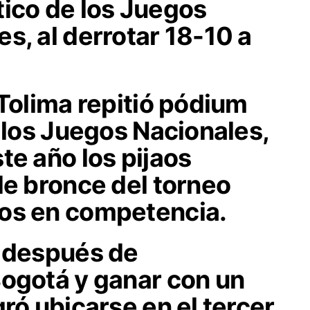
tico de los Juegos
s, al derrotar 18-10 a
 Tolima repitió pódium
e los Juegos Nacionales,
te año los pijaos
de bronce del torneo
os en competencia.
, después de
Bogotá y ganar con un
gró ubicarse en el tercer