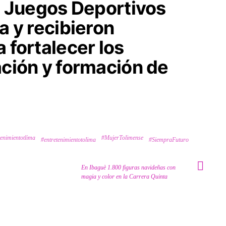
a Juegos Deportivos
a y recibieron
 fortalecer los
ción y formación de
tenimientotlima
#MujerTolimense
#entretenimientotolima
#SiempraFuturo
En Ibaguè 1.800 figuras navideñas con
magia y color en la Carrera Quinta