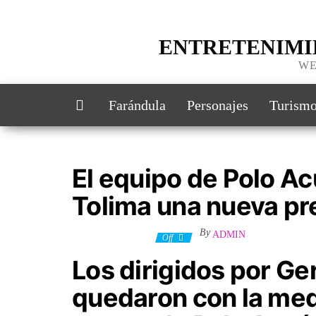
ENTRETENIMI
WE
Farándula
Personajes
Turism
El equipo de Polo Ac
Tolima una nueva pr
By
ADMIN
17 noviembre, 2023
Off
Los dirigidos por G
quedaron con la med