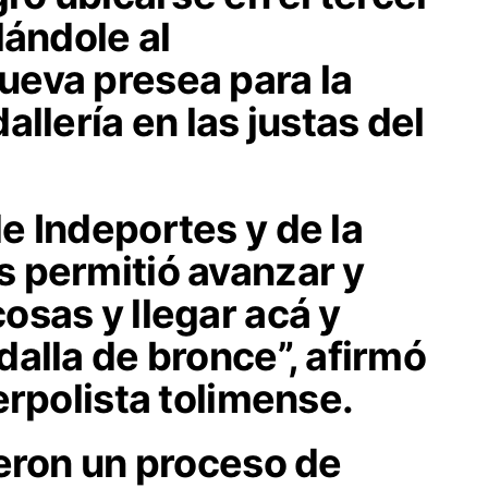
lándole al
eva presea para la
llería en las justas del
e Indeportes y de la
 permitió avanzar y
osas y llegar acá y
alla de bronce”, afirmó
erpolista tolimense.
ieron un proceso de