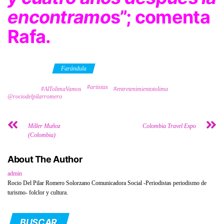
encontramo
s”; comenta
Rafa.
Category
Farándula
#artistas
Tags
#AlTolimaVamos
#entretenimientotolima
@rociodelpilarromero
Miller Muñoz
Colombia Travel Expo
(Colombia)
About The Author
admin
Rocio Del Pilar Romero Solorzano Comunicadora Social -Periodistas periodismo de
turismo- folclor y cultura.
BUSCAR