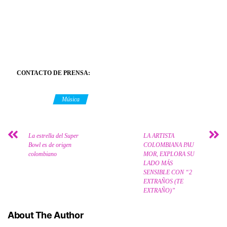
CONTACTO DE PRENSA:
Category
Música
La estrella del Super
LA ARTISTA
Bowl es de origen
COLOMBIANA PAU
colombiano
MOR, EXPLORA SU
LADO MÁS
SENSIBLE CON “2
EXTRAÑOS (TE
EXTRAÑO)”
About The Author