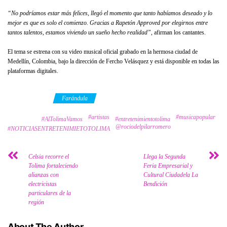
“No podríamos estar más felices, llegó el momento que tanto habíamos deseado y lo
mejor es que es solo el comienzo. Gracias a Rapetón Approved por elegirnos entre
tantos talentos, estamos viviendo un sueño hecho realidad”
, afirman los cantantes.
El tema se estrena con su video musical oficial grabado en la hermosa ciudad de
Medellín, Colombia, bajo la dirección de Fercho Velásquez y está disponible en todas las
plataformas digitales.
Category
Farándula
#artistas
#musicapopular
Tags
#AlTolimaVamos
#entretenimientotolima
@rociodelpilarromero
#NOTICIASENTRETENIMIETOTOLIMA
Celsia recorre el
Llega la Segunda
Tolima fortaleciendo
Feria Empresarial y
alianzas con
Cultural Ciudadela La
electricistas
Bendición
particulares de la
región
About The Author