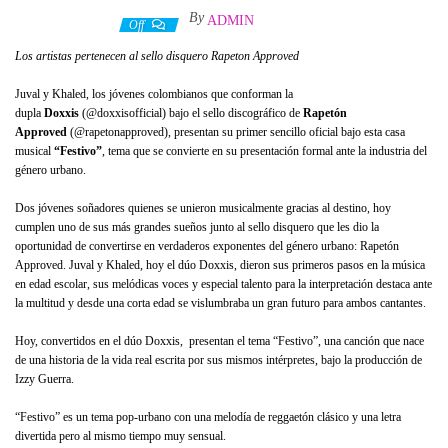
By
ADMIN
20 octubre, 2022
Off
Los artistas pertenecen al sello disquero Rapeton Approved
Juval y Khaled, los jóvenes colombianos que conforman la
dupla
Doxxis
(@doxxisofficial) bajo el sello discográfico de
Rapetón
Approved
(@rapetonapproved), presentan su primer sencillo oficial bajo esta casa
musical
“Festivo”
, tema que se convierte en su presentación formal ante la industria del
género urbano.
Dos jóvenes soñadores quienes se unieron musicalmente gracias al destino, hoy
cumplen uno de sus más grandes sueños junto al sello disquero que les dio la
oportunidad de convertirse en verdaderos exponentes del género urbano: Rapetón
Approved. Juval y Khaled, hoy el dúo Doxxis, dieron sus primeros pasos en la música
en edad escolar, sus melódicas voces y especial talento para la interpretación destaca ante
la multitud y desde una corta edad se vislumbraba un gran futuro para ambos cantantes.
Hoy, convertidos en el dúo Doxxis, presentan el tema “Festivo”, una canción que nace
de una historia de la vida real escrita por sus mismos intérpretes, bajo la producción de
Izzy Guerra.
“Festivo” es un tema pop-urbano con una melodía de reggaetón clásico y una letra
divertida pero al mismo tiempo muy sensual.