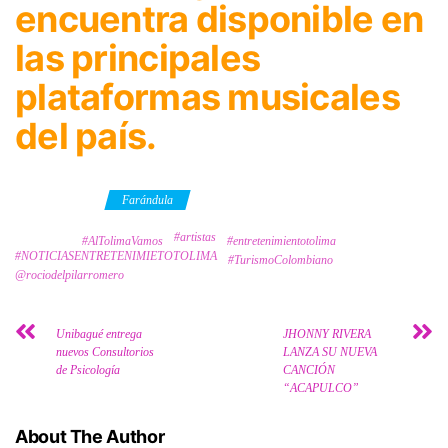
encuentra disponible en
las principales
plataformas musicales
del país.
Category
Farándula
#artistas
Tags
#AlTolimaVamos
#entretenimientotolima
#NOTICIASENTRETENIMIETOTOLIMA
#TurismoColombiano
@rociodelpilarromero
Unibagué entrega
JHONNY RIVERA
nuevos Consultorios
LANZA SU NUEVA
de Psicología
CANCIÓN
“ACAPULCO”
About The Author