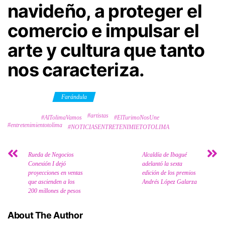
navideño, a proteger el
comercio e impulsar el
arte y cultura que tanto
nos caracteriza.
Category
Farándula
#artistas
Tags
#AlTolimaVamos
#ElTurimoNosUne
#entretenimientotolima
#NOTICIASENTRETENIMIETOTOLIMA
Rueda de Negocios
Alcaldía de Ibagué
Conexión I dejó
adelantó la sexta
proyecciones en ventas
edición de los premios
que ascienden a los
Andrés López Galarza
200 millones de pesos
About The Author