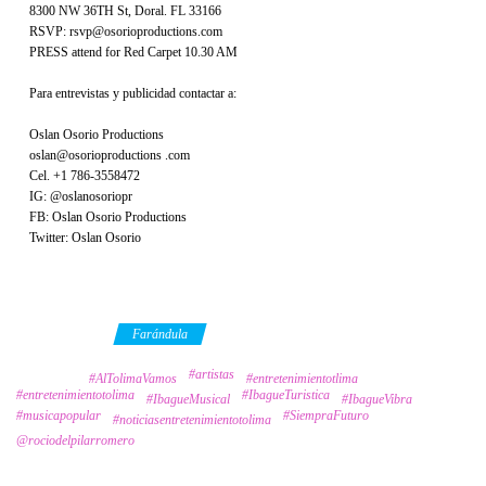
8300 NW 36TH St, Doral. FL 33166
RSVP: rsvp@osorioproductions.com
PRESS attend for Red Carpet 10.30 AM
Para entrevistas y publicidad contactar a:
Oslan Osorio Productions
oslan@osorioproductions .com
Cel. +1 786-3558472
IG: @oslanosoriopr
FB: Oslan Osorio Productions
Twitter: Oslan Osorio
Category
Farándula
#artistas
Tags
#AlTolimaVamos
#entretenimientotlima
#entretenimientotolima
#IbagueTuristica
#IbagueMusical
#IbagueVibra
#musicapopular
#SiempraFuturo
#noticiasentretenimientotolima
@rociodelpilarromero