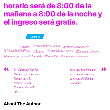
horario será de 8:00 de la
mañana a 8:00 de la noche y
el ingreso será gratis.
Category
Turismo
#entretenimientotolima
Tags
#artistas
#fiestadelucesysabores
#MiCasaEstaDeFiesta
@rociodelpilarromero
#Mujeres
Eliminar el término:
#ibaguenegociosymoda #inm2021 #IbagueVibra #ibaguenegociosymoda
El ‘Olímpico’ Carlos
Turistas: Se reforzará
Ramírez ya entrena en
la seguridad para lo
Ibagué para la
que resta del Festival
Novena Válida
Folclórico
Nacional de BMX
2023
About The Author