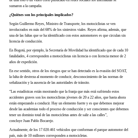
de una foto o un video corto publicado en redes sociales los internautas se
sumaron a la campaña.
¿Quiénes son los principales implicados?
Según Guillermo Reyes, Ministro de Transporte, los motociclistas se ven
involucrados en más del 68% de los siniestros viales. Reyes afirma, además, que
una de las faltas que se ha identificado con estos automotores es que circulan sin
licencia de conducción.
En Bogotá, por ejemplo, la Secretaría de Movilidad ha identificado que de cada 10
fatalidades, 4 corresponden a motociclistas sin licencia o con licencia menor de 2
años de expedición.
En ese sentido, otros de los riesgos que se han detectado es la evasión del SOAT,
la falta de destreza al momento de conducir, desconocimiento de las normas de
señalización y la ausencia de las autoridades de tránsito.
“Las estadísticas están mostrando que la franja que más está sufriendo estos
accidentes graves son los motociclistas jóvenes de 20 a 22 años, que hasta ahora
están empezando a conducir. Hay un elemento fuerte y es que debemos mejorar
desde las academias todo el proceso de conducción y ser conscientes que debemos
tener un dominio total de las motocicletas antes de salir a las calles”,
concluye Juan Pablo Bocarejo.
Actualmente, de los 17.020.461 vehículos que conforman el parque automotor del
país, más de 10 millones corresponden a motocicletas.