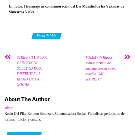
En fotos: Homenaje en conmemoración del Día Mundial de las Víctimas de
Siniestros Viales.
Category
Estilo de Vida
STRIPE CLUB UNA
TOMMY TORRES
CANCIÓN DE
seduce a ritmo de
SOLEY GJ PARA
bachata con su nuevo
DISFRUTAR AL
sencillo “MI
RITMO DE LA
SECRETO”
NOCHE
About The Author
admin
Rocio Del Pilar Romero Solorzano Comunicadora Social -Periodistas periodismo de
turismo- folclor y cultura.