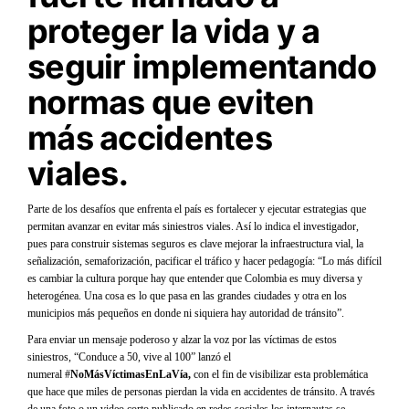
proteger la vida y a
seguir implementando
normas que eviten
más accidentes
viales.
Parte de los desafíos que enfrenta el país es fortalecer y ejecutar estrategias que
permitan avanzar en evitar más siniestros viales. Así lo indica el investigador,
pues para construir sistemas seguros es clave mejorar la infraestructura vial, la
señalización, semaforización, pacificar el tráfico y hacer pedagogía: “Lo más difícil
es cambiar la cultura porque hay que entender que Colombia es muy diversa y
heterogénea. Una cosa es lo que pasa en las grandes ciudades y otra en los
municipios más pequeños en donde ni siquiera hay autoridad de tránsito”.
Para enviar un mensaje poderoso y alzar la voz por las víctimas de estos
siniestros, “Conduce a 50, vive al 100” lanzó el
numeral #
NoMásVíctimasEnLaVía,
con el fin de visibilizar esta problemática
que hace que miles de personas pierdan la vida en accidentes de tránsito. A través