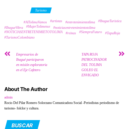
Category
Turismo
#artistas
#IbagueTuristica
Tags
#AlTolimaVamos
#entretenimientotlima
#MujerTolimense
#IbagueVibra
#noticiasentretenimientotolima
#NOTICIASENTRETENIMIETOTOLIMA
#SiempraFuturo
#reinas
#TapaRoja
#TurismoColombiano
Empresarios de
TAPA ROJA
Ibagué participaron
PATROCINADOR
en misión exploratoria
DEL TOLIMA
en el Eje Cafetero
GOLEO EL
ENVIGADO
About The Author
admin
Rocio Del Pilar Romero Solorzano Comunicadora Social -Periodistas periodismo de
turismo- folclor y cultura.
BUSCAR