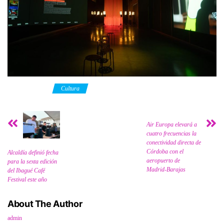
Category
Cultura
Air Europa elevará a
cuatro frecuencias la
conectividad directa de
Córdoba con el
Alcaldía definió fecha
aeropuerto de
para la sexta edición
Madrid-Barajas
del Ibagué Café
Festival este año
About The Author
admin