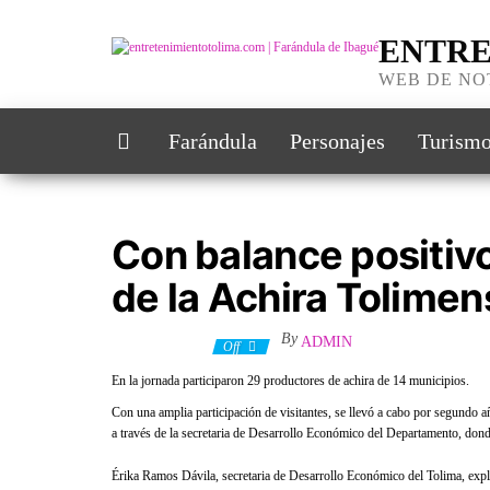
Skip
to
ENTRE
the
content
WEB DE NO
Farándula
Personajes
Turism
Con balance positivo
de la Achira Tolimen
By
ADMIN
28 junio, 2022
Off
En la jornada participaron 29 productores de achira de 14 municipios.
Con una amplia participación de visitantes, se llevó a cabo por segundo a
a través de la secretaria de Desarrollo Económico del Departamento, donde
Érika Ramos Dávila, secretaria de Desarrollo Económico del Tolima, expli