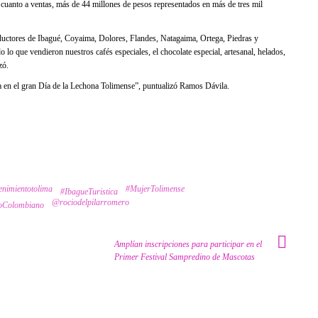
uanto a ventas, más de 44 millones de pesos representados en más de tres mil
ductores de Ibagué, Coyaima, Dolores, Flandes, Natagaima, Ortega, Piedras y
do lo que vendieron nuestros cafés especiales, el chocolate especial, artesanal, helados,
zó.
a en el gran Día de la Lechona Tolimense”, puntualizó Ramos Dávila.
enimientotolima
#MujerTolimense
#IbagueTuristica
@rociodelpilarromero
oColombiano
Amplían inscripciones para participar en el
Primer Festival Sampredino de Mascotas