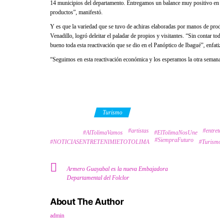
14 municipios del departamento. Entregamos un balance muy positivo en c
productos”, manifestó.
Y es que la variedad que se tuvo de achiras elaboradas por manos de pro
Venadillo, logró deleitar el paladar de propios y visitantes. “Sin contar to
bueno toda esta reactivación que se dio en el Panóptico de Ibagué”, enfati
“Seguimos en esta reactivación económica y los esperamos la otra seman
Category
Turismo
#artistas
#entret
Tags
#AlTolimaVamos
#ElTolimaNosUne
#SiempraFuturo
#NOTICIASENTRETENIMIETOTOLIMA
#Turism
Armero Guayabal es la nueva Embajadora
Departamental del Folclor
About The Author
admin