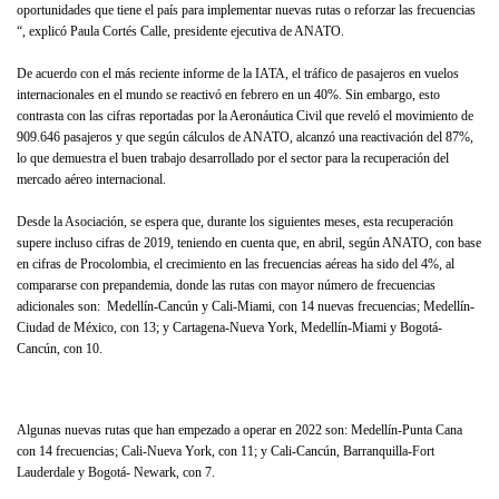
oportunidades que tiene el país para implementar nuevas rutas o reforzar las frecuencias
“, explicó Paula Cortés Calle, presidente ejecutiva de ANATO.
De acuerdo con el más reciente informe de la IATA, el tráfico de pasajeros en vuelos
internacionales en el mundo se reactivó en febrero en un 40%. Sin embargo, esto
contrasta con las cifras reportadas por la Aeronáutica Civil que reveló el movimiento de
909.646 pasajeros y que según cálculos de ANATO, alcanzó una reactivación del 87%,
lo que demuestra el buen trabajo desarrollado por el sector para la recuperación del
mercado aéreo internacional.
Desde la Asociación, se espera que, durante los siguientes meses, esta recuperación
supere incluso cifras de 2019, teniendo en cuenta que, en abril, según ANATO, con base
en cifras de Procolombia, el crecimiento en las frecuencias aéreas ha sido del 4%, al
compararse con prepandemia, donde las rutas con mayor número de frecuencias
adicionales son: Medellín-Cancún y Cali-Miami, con 14 nuevas frecuencias; Medellín-
Ciudad de México, con 13; y Cartagena-Nueva York, Medellín-Miami y Bogotá-
Cancún, con 10.
Algunas nuevas rutas que han empezado a operar en 2022 son: Medellín-Punta Cana
con 14 frecuencias; Cali-Nueva York, con 11; y Cali-Cancún, Barranquilla-Fort
Lauderdale y Bogotá- Newark, con 7.