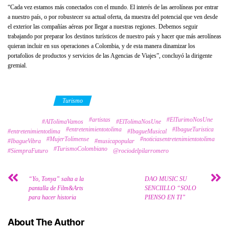
“Cada vez estamos más conectados con el mundo. El interés de las aerolíneas por entrar
a nuestro país, o por robustecer su actual oferta, da muestra del potencial que ven desde
el exterior las compañías aéreas por llegar a nuestras regiones. Debemos seguir
trabajando por preparar los destinos turísticos de nuestro país y hacer que más aerolíneas
quieran incluir en sus operaciones a Colombia, y de esta manera dinamizar los
portafolios de productos y servicios de las Agencias de Viajes”, concluyó la dirigente
gremial.
Category
Turismo
#artistas
#ElTurimoNosUne
Tags
#AlTolimaVamos
#ElTolimaNosUne
#entretenimientotolima
#IbagueTuristica
#entretenimientotlima
#IbagueMusical
#MujerTolimense
#noticiasentretenimientotolima
#IbagueVibra
#musicapopular
#TurismoColombiano
#SiempraFuturo
@rociodelpilarromero
“Yo, Tonya” salta a la
DAO MUSIC SU
pantalla de Film&Arts
SENCIILLO “SOLO
para hacer historia
PIENSO EN TI”
About The Author