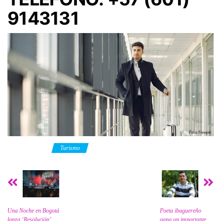
9143131
Category
Turismo
Una Noche en Bogotá
Poeta ibaguereño
lanza ‘Resolución’
gana un importante