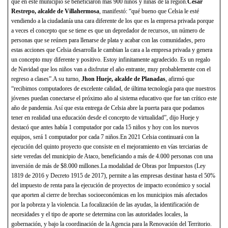
que en este municipio se beneficiaron más 900 niños y niñas de la región.
César
Restrepo, alcalde de Villahermosa
, manifestó: “qué bueno que Celsia le esté
vendiendo a la ciudadanía una cara diferente de los que es la empresa privada porque
a veces el concepto que se tiene es que un depredador de recursos, un número de
personas que se reúnen para llenarse de plata y acabar con las comunidades, pero
estas acciones que Celsia desarrolla le cambian la cara a la empresa privada y genera
un concepto muy diferente y positivo. Estoy infinitamente agradecido. Es un regalo
de Navidad que los niños van a disfrutar el año entrante, muy probablemente con el
regreso a clases”.A su turno,
Jhon Hueje, alcalde de Planadas
, afirmó que
“recibimos computadores de excelente calidad, de última tecnología para que nuestros
jóvenes puedan conectarse el próximo año al sistema educativo que fue tan crítico este
año de pandemia. Así que esta entrega de Celsia abre la puerta para que podamos
tener en realidad una educación desde el concepto de virtualidad”, dijo Hueje y
destacó que antes había 1 computador por cada 15 niños y hoy con los nuevos
equipos, será 1 computador por cada 7 niños.En 2021 Celsia continuará con la
ejecución del quinto proyecto que consiste en el mejoramiento en vías terciarias de
siete veredas del municipio de Ataco, beneficiando a más de 4.000 personas con una
inversión de más de $8.000 millones.La modalidad de Obras por Impuestos (Ley
1819 de 2016 y Decreto 1915 de 2017), permite a las empresas destinar hasta el 50%
del impuesto de renta para la ejecución de proyectos de impacto económico y social
que aporten al cierre de brechas socioeconómicas en los municipios más afectados
por la pobreza y la violencia. La focalización de las ayudas, la identificación de
necesidades y el tipo de aporte se determina con las autoridades locales, la
gobernación, y bajo la coordinación de la Agencia para la Renovación del Territorio.