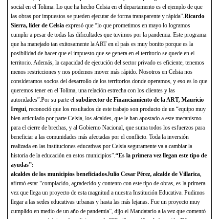
social en el Tolima. Lo que ha hecho Celsia en el departamento es el ejemplo de que
las obras por impuestos se pueden ejecutar de forma transparente y rápida”.
Ricardo
Sierra, líder de Celsia
expresó que “lo que prometimos en mayo lo logramos
cumplir a pesar de todas las dificultades que tuvimos por la pandemia. Este programa
que ha manejado tan exitosamente la ART en el país es muy bonito porque es la
posibilidad de hacer que el impuesto que se genera en el territorio se quede en el
territorio. Además, la capacidad de ejecución del sector privado es eficiente, tenemos
menos restricciones y nos podemos mover más rápido. Nosotros en Celsia nos
consideramos socios del desarrollo de los territorios donde operamos, y eso es lo que
queremos tener en el Tolima, una relación estrecha con los clientes y las
autoridades”.Por su parte el
subdirector de Financiamiento de la ART, Mauricio
Iregui
, reconoció que los resultados de este trabajo son producto de un “equipo muy
bien articulado por parte Celsia, los alcaldes, que le han apostado a este mecanismo
para el cierre de brechas, y al Gobierno Nacional, que suma todos los esfuerzos para
beneficiar a las comunidades más afectadas por el conflicto. Toda la inversión
realizada en las instituciones educativas por Celsia seguramente va a cambiar la
historia de la educación en estos municipios”.
“Es la primera vez llegan este tipo de
ayudas”:
alcaldes de los municipios beneficiados
Julio Cesar Pérez, alcalde de Villarica
,
afirmó estar “complacido, agradecido y contento con este tipo de obras, es la primera
vez que llega un proyecto de esta magnitud a nuestra Institución Educativa. Pudimos
llegar a las sedes educativas urbanas y hasta las más lejanas. Fue un proyecto muy
cumplido en medio de un año de pandemia”, dijo el Mandatario a la vez que comentó