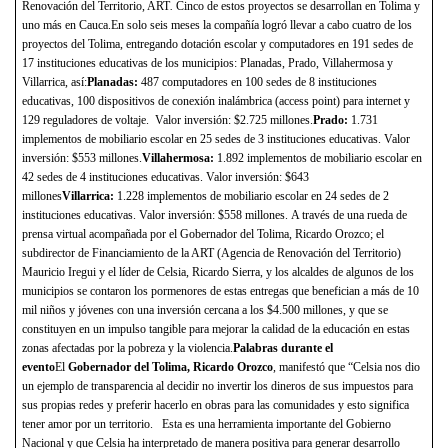
Renovación del Territorio, ART
.
Cinco de estos proyectos se desarrollan en Tolima y
uno más en Cauca.En solo seis meses la compañía logró llevar a cabo cuatro de los
proyectos del Tolima, entregando dotación escolar y computadores en 191 sedes de
17 instituciones educativas de los municipios: Planadas, Prado, Villahermosa y
Villarrica, así:
Planadas:
487 computadores en 100 sedes de 8 instituciones
educativas, 100 dispositivos de conexión inalámbrica (access point) para internet y
129 reguladores de voltaje. Valor inversión: $2.725 millones.
Prado:
1.731
implementos de mobiliario escolar en 25 sedes de 3 instituciones educativas. Valor
inversión: $553 millones.
Villahermosa:
1.892 implementos de mobiliario escolar en
42 sedes de 4 instituciones educativas. Valor inversión: $643
millones
Villarrica:
1.228 implementos de mobiliario escolar en 24 sedes de 2
instituciones educativas. Valor inversión: $558 millones. A través de una rueda de
prensa virtual acompañada por el Gobernador del Tolima, Ricardo Orozco; el
subdirector de Financiamiento de la ART (Agencia de Renovación del Territorio)
Mauricio Iregui y el líder de Celsia, Ricardo Sierra, y los alcaldes de algunos de los
municipios se contaron los pormenores de estas entregas que benefician a más de 10
mil niños y jóvenes con una inversión cercana a los $4.500 millones, y que se
constituyen en un impulso tangible para mejorar la calidad de la educación en estas
zonas afectadas por la pobreza y la violencia.
Palabras durante el
evento
El
Gobernador del Tolima, Ricardo Orozco
, manifestó que “Celsia nos dio
un ejemplo de transparencia al decidir no invertir los dineros de sus impuestos para
sus propias redes y preferir hacerlo en obras para las comunidades y esto significa
tener amor por un territorio. Esta es una herramienta importante del Gobierno
Nacional y que Celsia ha interpretado de manera positiva para generar desarrollo