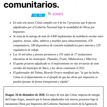
comunitarios.
By
ADMIN
17 diciembre, 2020
Off
En solo seis meses Celsia cumplió con 4 de los 5 proyectos que le fueron
adjudicados por el Gobierno Nacional bajo la modalidad de Obras por
Impuestos.
Se trata de la entrega de más de 4.800 implementos de mobiliario escolar entre
pupitres, mesas, sillas, tableros y muebles para almacenamiento, 478
computadores, 100 dispositivos de conexión inalámbrica para internet y 129
reguladores de voltaje.
Los 10 mil niños y jóvenes pertenecen a 191 sedes de 17 instituciones
educativas de los municipios: Planadas, Prado, Villahermosa y Villarrica.
El quinto proyecto adjudicado es el mejoramiento en vías terciarias de siete
veredas del municipio de Ataco, y las obras comienzan el 2021.
El gobernador del Tolima, Ricardo Orozco manifestó que “lo que ha hecho
Celsia en el departamento es el ejemplo de que las obras por impuestos se
pueden ejecutar de forma transparente y rápida”.
Ibagué, 16 de diciembre de 2020.
En mayo de este año Celsia, empresa de energía
del Grupo Argos, anunció que le fueron adjudicados seis nuevos proyectos bajo el
mecanismo Obras por Impuestos del Gobierno Nacional a través de la Agencia de