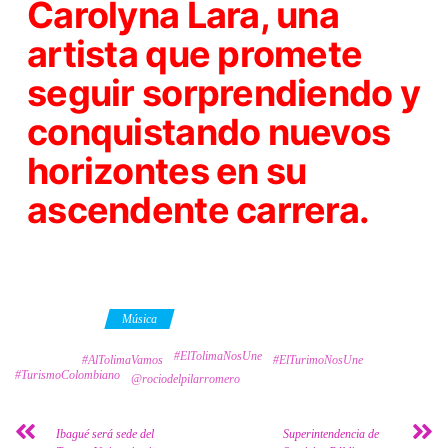
Carolyna Lara, una
artista que promete
seguir sorprendiendo y
conquistando nuevos
horizontes en su
ascendente carrera.
Category
Música
#ElTolimaNosUne
Tags
#AlTolimaVamos
#ElTurimoNosUne
#TurismoColombiano
@rociodelpilarromero
Ibagué será sede del
Superintendencia de