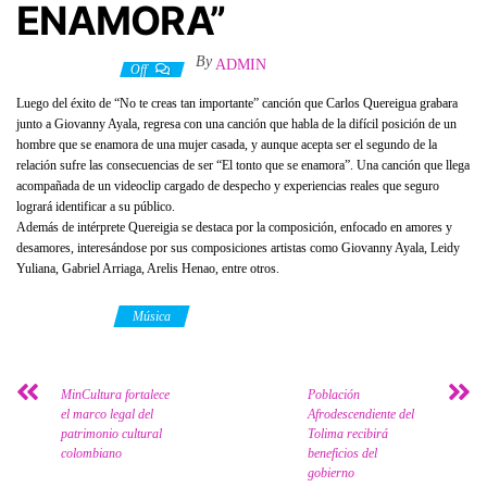
ENAMORA”
By
ADMIN
22 enero, 2020
Off
Luego del éxito de “No te creas tan importante” canción que Carlos Quereigua grabara
junto a Giovanny Ayala, regresa con una canción que habla de la difícil posición de un
hombre que se enamora de una mujer casada, y aunque acepta ser el segundo de la
relación sufre las consecuencias de ser “El tonto que se enamora”. Una canción que llega
acompañada de un videoclip cargado de despecho y experiencias reales que seguro
logrará identificar a su público.
Además de intérprete Quereigia se destaca por la composición, enfocado en amores y
desamores, interesándose por sus composiciones artistas como Giovanny Ayala, Leidy
Yuliana, Gabriel Arriaga, Arelis Henao, entre otros.
Category
Música
MinCultura fortalece
Población
el marco legal del
Afrodescendiente del
patrimonio cultural
Tolima recibirá
colombiano
beneficios del
gobierno