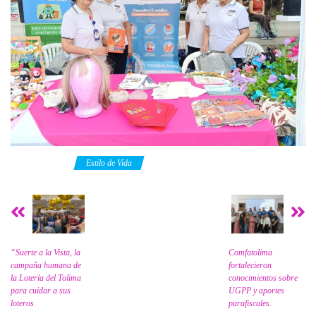
Category
Estilo de Vida
“Suerte a la Vista, la
Comfatolima
campaña humana de
fortalecieron
la Lotería del Tolima
conocimientos sobre
para cuidar a sus
UGPP y aportes
loteros
parafiscales.