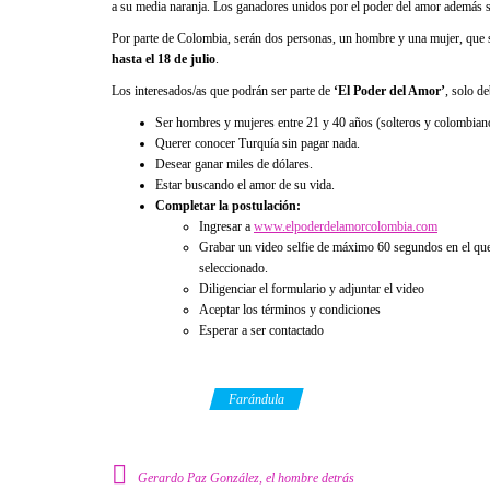
a su media naranja. Los ganadores unidos por el poder del amor además s
Por parte de Colombia, serán dos personas, un hombre y una mujer, que se
hasta el 18 de julio
.
Los interesados/as que podrán ser parte de
‘El Poder del Amor’
, solo d
Ser hombres y mujeres entre 21 y 40 años (solteros y colombian
Querer conocer Turquía sin pagar nada.
Desear ganar miles de dólares.
Estar buscando el amor de su vida.
Completar la postulación:
Ingresar a
www.elpoderdelamorcolombia.com
Grabar un video selfie de máximo 60 segundos en el que e
seleccionado.
Diligenciar el formulario y adjuntar el video
Aceptar los términos y condiciones
Esperar a ser contactado
Category
Farándula
Gerardo Paz González, el hombre detrás