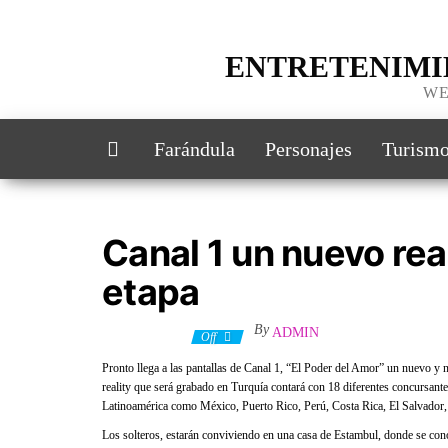
ENTRETENIMI
WE
Farándula
Personajes
Turism
Canal 1 un nuevo reali
etapa
By
ADMIN
12 julio, 2021
Off
Pronto llega a las pantallas de Canal 1, “El Poder del Amor” un nuevo y 
reality que será grabado en Turquía contará con 18 diferentes concursant
Latinoamérica como México, Puerto Rico, Perú, Costa Rica, El Salvador
Los solteros, estarán conviviendo en una casa de Estambul, donde se cono