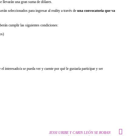
e llevarán una gran suma de dólares.
rán seleccionados para ingresar al reality a través de
una convocatoria que va
eberán cumplir las siguientes condiciones:
os)
l interesado/a se pueda ver y cuente por qué le gustaría participar y ser
JESSI URIBE Y CARIN LEÓN SE ROBAN