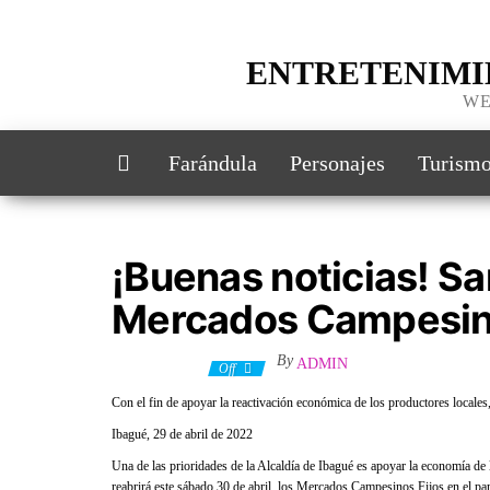
ENTRETENIMI
WE
Farándula
Personajes
Turism
¡Buenas noticias! Sa
Mercados Campesino
By
ADMIN
1 mayo, 2022
Off
Con el fin de apoyar la reactivación económica de los productores locales
Ibagué, 29 de abril de 2022
Una de las prioridades de la Alcaldía de Ibagué es apoyar la economía de
reabrirá este sábado 30 de abril, los Mercados Campesinos Fijos en el pa