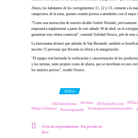
Ahora, los habitantes de los corregimientos 11, 12 y 13, contarán a la man
campesinos de la zona, quienes estarán prestos a atenderlos con el mejor s
“Como una instrucción de nuestro alcalde Andrés Hurtado, precisamente par
empezará a implementar a partir de este sábado 30 de abril, en el corregi
garantizar esta vitrina comercial”, comentó Soledad Orozco, jefe de esta ca
La funcionaria destacó que además de San Bernardo, también se benefici
inscrito 15 personas que llevarán su oferta a la inauguración.
“El equipo está haciendo la verificación y caracterización de los producto
y los turistas, tanto propios como de afuera, que se movilizan en este cor
los mejores precios”, resaltó Orozco.
Category
Belleza
#artistas
#ElTu
Tags
#AlTolimaVamos
#ElTolimaNosUne
#MujerTolimense
#noticiasentretenimientotolima
#musicapopular
#
Feria de emprendimiento ‘Em-prende mi
foco’