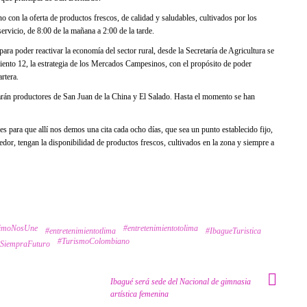
o con la oferta de productos frescos, de calidad y saludables, cultivados por los
ervicio, de 8:00 de la mañana a 2:00 de la tarde.
a poder reactivar la economía del sector rural, desde la Secretaría de Agricultura se
miento 12, la estrategia de los Mercados Campesinos, con el propósito de poder
rtera.
arán productores de San Juan de la China y El Salado. Hasta el momento se han
res para que allí nos demos una cita cada ocho días, que sea un punto establecido fijo,
redor, tengan la disponibilidad de productos frescos, cultivados en la zona y siempre a
rimoNosUne
#entretenimientotolima
#entretenimientotlima
#IbagueTuristica
#TurismoColombiano
SiempraFuturo
Ibagué será sede del Nacional de gimnasia
artística femenina