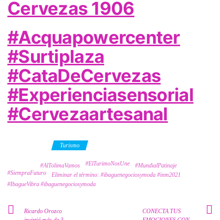
Cervezas 1906
#Acquapowercenter
#Surtiplaza
#CataDeCervezas
#Experienciasensorial
#Cervezaartesanal
Category
Turismo
#ElTurimoNosUne
Tags
#AlTolimaVamos
#MundialPatinaje
#SiempraFuturo
Eliminar el término: #ibaguenegociosymoda #inm2021
#IbagueVibra #ibaguenegociosymoda
Ricardo Orozco
CONECTA TUS
invirtió más de 3
EMOCIONES CON