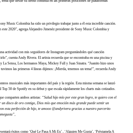
ue desde su debut continúa en las primeras posiciones de plataformas
ny Music Colombia ha sido un privilegio trabajar junto a él esta increíble canción.
en este 2020”, agrega Alejandro Jimenèz presidente de Sony Music Colombia y
actividad con mis seguidores de Instagram preguntándoles qué canción
lo”, cuenta Andy Rivera. El artista recuerda que se encontraba en una piscina y
iky La Sensa, Los hermanos Maya, Mickey Full y Juan Sinatra. “Juanito hizo unos
o tuvimos las primeras 4 líneas dijimos: ¡Mierda, tenemos un tema!”, recuerda Andy
conteos musicales más importantes del país y la región. Esta misma semana se lanzó
al Top 50 de Spotify en su debut y que escala rápidamente los charts más cotizados.
que comparten ambos artistas:
“Salud hijo mío por este gran logro, te quiero con el
ir un disco de oro contigo, Dios mío que emoción más grande puede sentir un
con esta perfección de hijo, te amooo @andyrivera gracias a nuestro parcerito
enmegusta”
,
presentarà éxitos como ‘Qué Le Pasa A Mi Ex’ , ‘Alguien Me Gusta’, ‘Prèstamela A