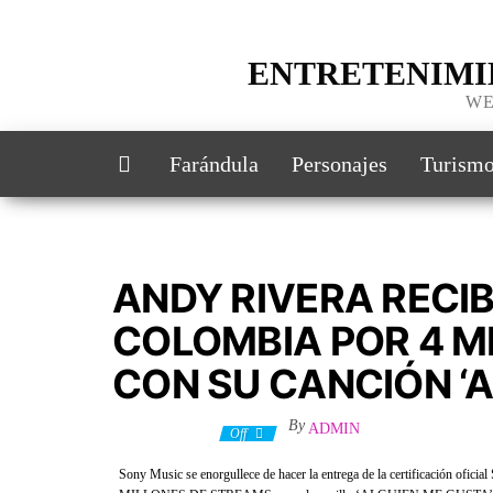
ENTRETENIMI
WE
Farándula
Personajes
Turism
ANDY RIVERA RECIB
COLOMBIA POR 4 M
CON SU CANCIÓN ‘A
By
ADMIN
6 febrero, 2020
Off
Sony Music se enorgullece de hacer la entrega de la certificación of