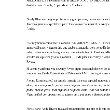
MILLONES DE STREAMS con el sencillo ‘ALGUIEN ME GUSTA’, tema q
digitales como Spotify, Apple Music y YouTube.
“Andy Rivera es un gran profesional y gran persona, para nosotros en So
Tenemos grandes expectativas para el nuevo material musical de Andy 
Andes.
“Es muy bonito como nace la canción ‘ALGUIEN ME GUSTA’. Puse una 
improvisábamos y alguien dijo que estaba enamorado, pero no podía decir
salió corriendo al estudio a grabar en compañía de Juanito Cardona, M
acordes en la piscina y salió la canción […] Me puse a escribir y cuand
Rivera.
El talento y auténtica voz de Andy Rivera sigue posicionándose en los 
la nueva canción de Rivera titulada ‘Préstamela A Mí’, que logró entrar 
Jhonny Rivera expresó un sentido mensaje para este especial momento 
alma, no te imaginas lo que siento en mi pecho en este momento, recib
padre, eres un genio, màs orgulloso no puedo estar, Dios nos bendijo 
@jessiuribe3 por aportarnos su talento para que esto se diera #algui
Por su parte, Andy Rivera, realizará próximamente una gira en la que 