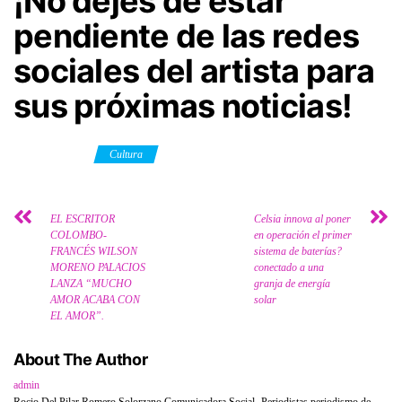
¡No dejes de estar
pendiente de las redes
sociales del artista para
sus próximas noticias!
Category
Cultura
EL ESCRITOR
Celsia innova al poner
COLOMBO-
en operación el primer
FRANCÉS WILSON
sistema de baterías?
MORENO PALACIOS
conectado a una
LANZA “MUCHO
granja de energía
AMOR ACABA CON
solar
EL AMOR”.
About The Author
admin