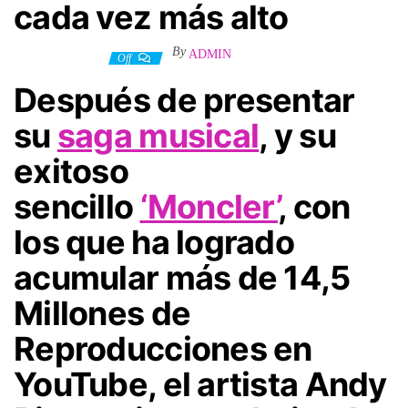
cada vez más alto
By
ADMIN
13 octubre, 2024
Off
Después de presentar
su
saga
musical
, y su
exitoso
sencillo
‘Moncler’
, con
los que ha logrado
acumular más de
14,5
Millones de
Reproducciones en
YouTube
, el artista
Andy