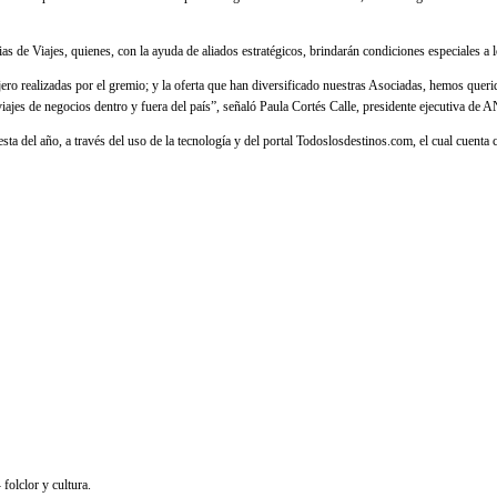
cias de Viajes, quienes, con la ayuda de aliados estratégicos, brindarán condiciones especiales a
iajero realizadas por el gremio; y la oferta que han diversificado nuestras Asociadas, hemos quer
viajes de negocios dentro y fuera del país”, señaló Paula Cortés Calle, presidente ejecutiva de
sta del año, a través del uso de la tecnología y del portal Todoslosdestinos.com, el cual cuenta
olclor y cultura.