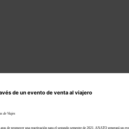
ravés de un evento de venta al viajero
as de Viajes
 en aras de promover una reactivación para el segundo semestre de 2021, ANATO generará un even