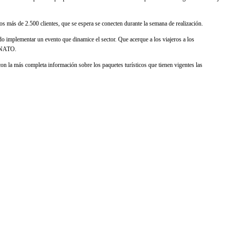
 los más de 2.500 clientes, que se espera se conecten durante la semana de realización.
ido implementar un evento que dinamice el sector. Que acerque a los viajeros a los
 ANATO.
 con la más completa información sobre los paquetes turísticos que tienen vigentes las