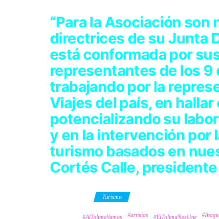
“Para la Asociación son
directrices de su Junta D
está conformada por sus
representantes de los 9
trabajando por la repres
Viajes del país, en halla
potencializando su labor
y en la intervención por
turismo basados en nuest
Cortés Calle, president
Category
Turismo
#artistas
#Ibagu
Tags
#AlTolimaVamos
#ElTolimaNosUne