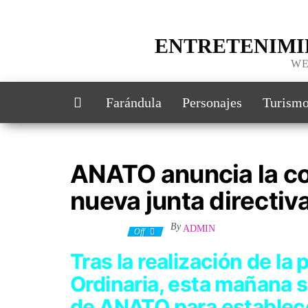
ENTRETENIMI
WE
Farándula
Personajes
Turism
ANATO anuncia la c
nueva junta directiv
By
ADMIN
7 julio, 2023
Off
Tras la realización de l
Ordinaria, esta mañana s
de ANATO para establece